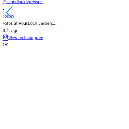
@scandiaekspressen
•
Follow
Fotos af Poul Loch Jensen……
3 år ago
View on Instagram
|
1/9
Scandiaekspressens sponsorer
Videre
til
indhold