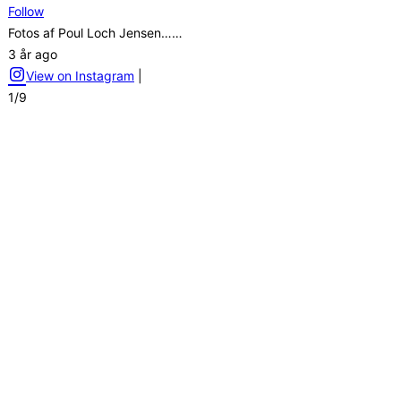
Follow
Fotos af Poul Loch Jensen……
3 år ago
View on Instagram
|
1/9
Scandiaekspressens sponsorer
Videre
til
indhold