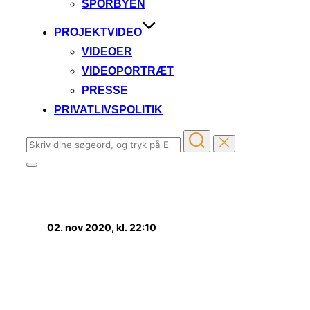
SPORBYEN
PROJEKTVIDEO
VIDEOER
VIDEOPORTRÆT
PRESSE
PRIVATLIVSPOLITIK
Søg
efter:
Slå
navigation
TV2 ØSTJYLLAND
i
sidekolonne
til/fra
02. nov 2020, kl. 22:10